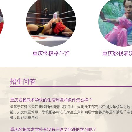
重庆终极格斗班
重庆影视表
招生问答
重庆名扬武术学校的住宿环境和条件怎么样？
坐落于江津区滨江新城明代栖清书院旧址，为明代工部尚书江渊少年求学之地
延，人文氛围浓厚。学校配备标准化学生公寓和四层学生餐厅每层可满足千余
餐，欢迎到校考察。
重庆名扬武术学校有没有开设文化课的学习呢？