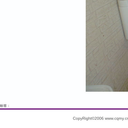
标签：
CopyRight©2006 www.cq