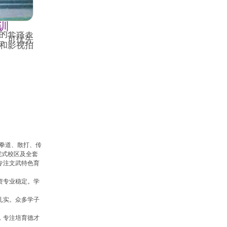
训
的套路表
，可优先
和影视拍
跆拳道、散打、传
院式校区及全套
专注文武特色育
资专业稳定。学
。
扎实。众多学子
，专注培育德才