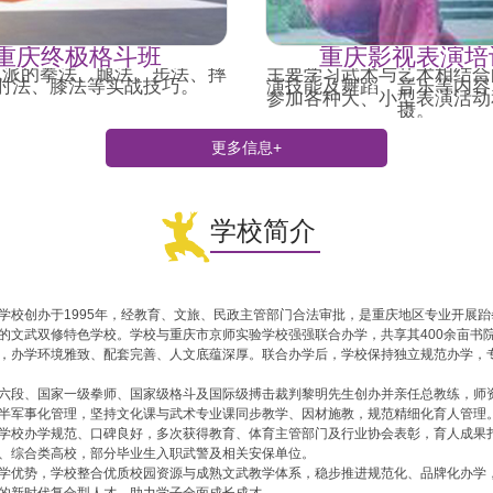
重庆终极格斗班
重庆影视表演培
流派的拳法、腿法、步法、摔
主要学习武术与艺术相结合
肘法、膝法等实战技巧。
演技能及舞蹈、音乐等内容
参加各种大、小型表演活动
摄。
更多信息+
学校简介
学校创办于1995年，经教育、文旅、民政主管部门合法审批，是重庆地区专业开展
的文武双修特色学校。学校与重庆市京师实验学校强强联合办学，共享其400余亩书
，办学环境雅致、配套完善、人文底蕴深厚。联合办学后，学校保持独立规范办学，
六段、国家一级拳师、国家级格斗及国际级搏击裁判黎明先生创办并亲任总教练，师
半军事化管理，坚持文化课与武术专业课同步教学、因材施教，规范精细化育人管理
学校办学规范、口碑良好，多次获得教育、体育主管部门及行业协会表彰，育人成果
、综合类高校，部分毕业生入职武警及相关安保单位。
学优势，学校整合优质校园资源与成熟文武教学体系，稳步推进规范化、品牌化办学
的新时代复合型人才，助力学子全面成长成才。