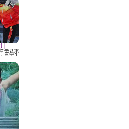
训
拳击基本
，兼学军
。