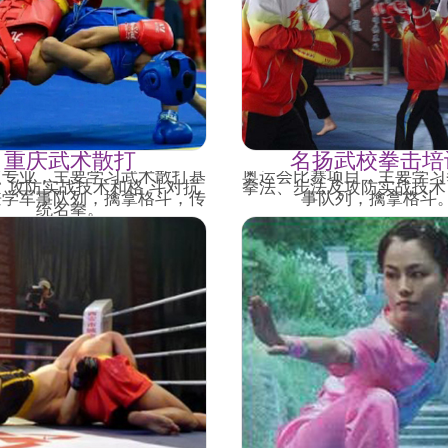
重庆武术散打
名扬武校拳击培
点专业，主要学习武术散打基
奥运会比赛项目，主要学习
、攻防实战技术和格 斗对抗
拳法、步法及攻防实战技术
兼学军事队列，擒拿格斗，传
事队列，擒拿格斗
统名拳。