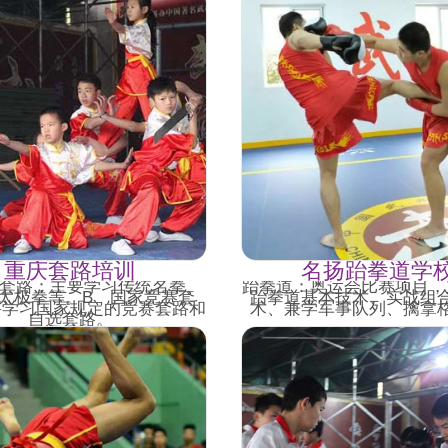
重庆套路培训
名扬跆拳道学
统套路：主要学习传统名拳、
跆拳道：奥运会比赛项目，
太极拳等。B、国家竞赛套
跆拳道基本技术、实战组
要学习国家规定的竞赛套路和
术、兼学军事队列、擒拿
自选套路。