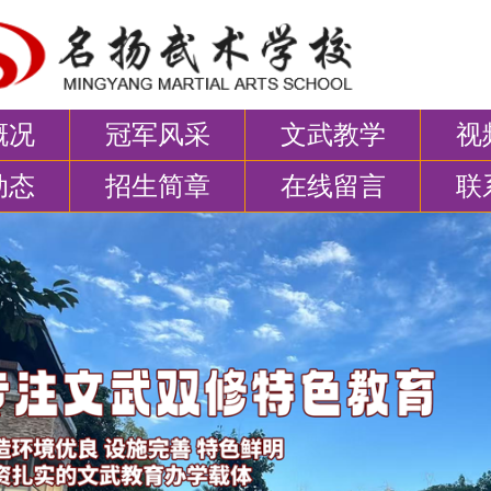
概况
冠军风采
文武教学
视
动态
招生简章
在线留言
联