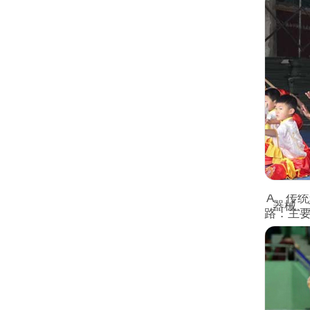
A、传
器械、
路：主