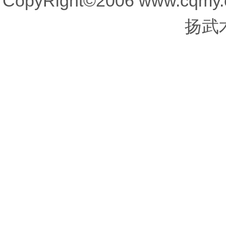
CopyRight©2006 www.cq
扬武