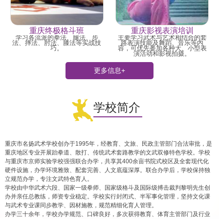
重庆终极格斗班
重庆影视表演培训
学习各流派的拳法、腿法、步
主要学习武术与艺术相结合的套
法、摔法、肘法、膝法等实战技
路表演技能及舞蹈、音乐等内
巧。
容，可优先参加各种大、小型表
演活动和影视拍摄。
更多信息+
学校简介
重庆市名扬武术学校创办于1995年，经教育、文旅、民政主管部门合法审批，是
重庆地区专业开展跆拳道、散打、传统武术套路教学的文武双修特色学校。学校
与重庆市京师实验学校强强联合办学，共享其400余亩书院式校区及全套现代化
硬件设施，办学环境雅致、配套完善、人文底蕴深厚。联合办学后，学校保持独
立规范办学，专注文武特色育人。
学校由中华武术六段、国家一级拳师、国家级格斗及国际级搏击裁判黎明先生创
办并亲任总教练，师资专业稳定。学校实行封闭式、半军事化管理，坚持文化课
与武术专业课同步教学、因材施教，规范精细化育人管理。
办学三十余年，学校办学规范、口碑良好，多次获得教育、体育主管部门及行业