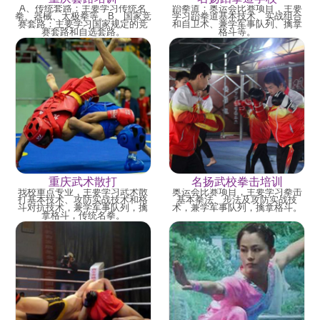
A、传统套路：主要学习传统名
跆拳道：奥运会比赛项目，主要
拳、器械、太极拳等。B、国家竞
学习跆拳道基本技术、实战组合
赛套路：主要学习国家规定的竞
和自卫术、兼学军事队列、擒拿
赛套路和自选套路。
格斗等。
重庆武术散打
名扬武校拳击培训
我校重点专业，主要学习武术散
奥运会比赛项目，主要学习拳击
打基本技术、攻防实战技术和格
基本拳法、步法及攻防实战技
斗对抗技术，兼学军事队列，擒
术，兼学军事队列，擒拿格斗。
拿格斗，传统名拳。