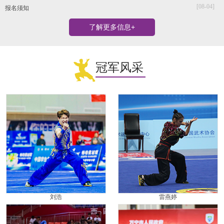
[08-04]
报名须知
了解更多信息+
冠军风采
刘浩
雷燕婷