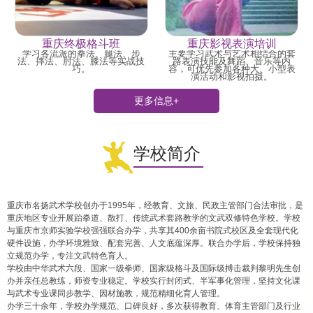
重庆终极格斗班
重庆影视表演培训
学习各流派的拳法、腿法、步
主要学习武术与艺术相结合的套
法、摔法、肘法、膝法等实战技
路表演技能及舞蹈、音乐等内
巧。
容，可优先参加各种大、小型表
演活动和影视拍摄。
更多信息+
学校简介
重庆市名扬武术学校创办于1995年，经教育、文旅、民政主管部门合法审批，是
重庆地区专业开展跆拳道、散打、传统武术套路教学的文武双修特色学校。学校
与重庆市京师实验学校强强联合办学，共享其400余亩书院式校区及全套现代化
硬件设施，办学环境雅致、配套完善、人文底蕴深厚。联合办学后，学校保持独
立规范办学，专注文武特色育人。
学校由中华武术六段、国家一级拳师、国家级格斗及国际级搏击裁判黎明先生创
办并亲任总教练，师资专业稳定。学校实行封闭式、半军事化管理，坚持文化课
与武术专业课同步教学、因材施教，规范精细化育人管理。
办学三十余年，学校办学规范、口碑良好，多次获得教育、体育主管部门及行业