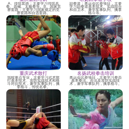
A、传统套路：主要学习传统名
跆拳道：奥运会比赛项目，主要
拳、器械、太极拳等。B、国家竞
学习跆拳道基本技术、实战组合
赛套路：主要学习国家规定的竞
和自卫术、兼学军事队列、擒拿
赛套路和自选套路。
格斗等。
重庆武术散打
名扬武校拳击培训
我校重点专业，主要学习武术散
奥运会比赛项目，主要学习拳击
打基本技术、攻防实战技术和格
基本拳法、步法及攻防实战技
斗对抗技术，兼学军事队列，擒
术，兼学军事队列，擒拿格斗。
拿格斗，传统名拳。