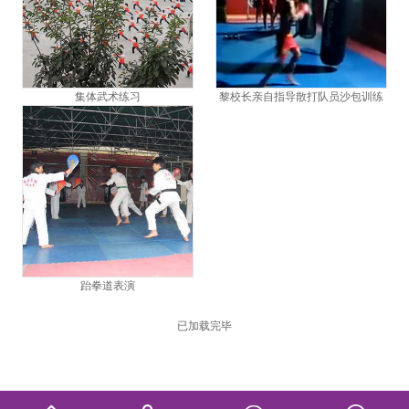
集体武术练习
黎校长亲自指导散打队员沙包训练
跆拳道表演
已加载完毕