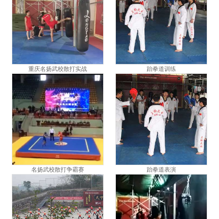
重庆名扬武校散打实战
跆拳道训练
名扬武校散打争霸赛
跆拳道表演