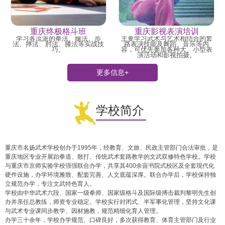
重庆终极格斗班
重庆影视表演培训
学习各流派的拳法、腿法、步
主要学习武术与艺术相结合的套
法、摔法、肘法、膝法等实战技
路表演技能及舞蹈、音乐等内
巧。
容，可优先参加各种大、小型表
演活动和影视拍摄。
更多信息+
学校简介
重庆市名扬武术学校创办于1995年，经教育、文旅、民政主管部门合法审批，是
重庆地区专业开展跆拳道、散打、传统武术套路教学的文武双修特色学校。学校
与重庆市京师实验学校强强联合办学，共享其400余亩书院式校区及全套现代化
硬件设施，办学环境雅致、配套完善、人文底蕴深厚。联合办学后，学校保持独
立规范办学，专注文武特色育人。
学校由中华武术六段、国家一级拳师、国家级格斗及国际级搏击裁判黎明先生创
办并亲任总教练，师资专业稳定。学校实行封闭式、半军事化管理，坚持文化课
与武术专业课同步教学、因材施教，规范精细化育人管理。
办学三十余年，学校办学规范、口碑良好，多次获得教育、体育主管部门及行业