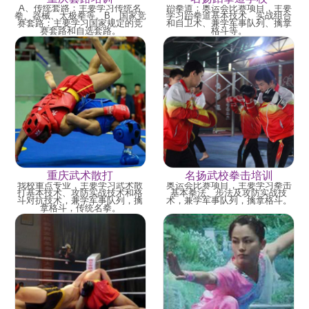
A、传统套路：主要学习传统名
跆拳道：奥运会比赛项目，主要
拳、器械、太极拳等。B、国家竞
学习跆拳道基本技术、实战组合
赛套路：主要学习国家规定的竞
和自卫术、兼学军事队列、擒拿
赛套路和自选套路。
格斗等。
重庆武术散打
名扬武校拳击培训
我校重点专业，主要学习武术散
奥运会比赛项目，主要学习拳击
打基本技术、攻防实战技术和格
基本拳法、步法及攻防实战技
斗对抗技术，兼学军事队列，擒
术，兼学军事队列，擒拿格斗。
拿格斗，传统名拳。